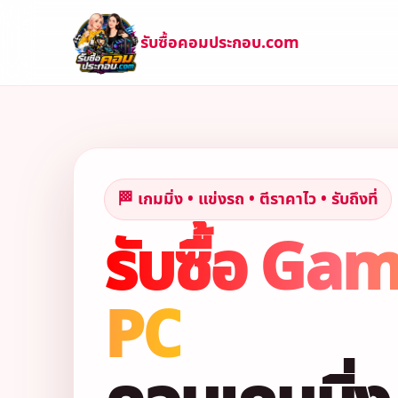
รับซื้อคอมประกอบ.com
🏁 เกมมิ่ง • แข่งรถ • ตีราคาไว • รับถึงที่
รับซื้อ Ga
PC