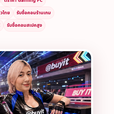
ตีราคา Gaming PC
ั่วไทย
รับซื้อคอมร้านเกม
C
รับซื้อคอมสเปคสูง